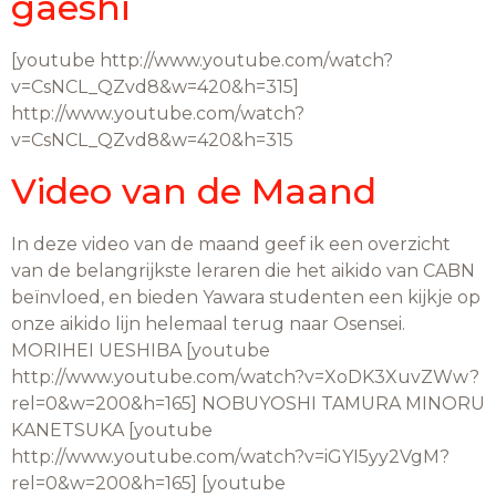
gaeshi
[youtube http://www.youtube.com/watch?
v=CsNCL_QZvd8&w=420&h=315]
http://www.youtube.com/watch?
v=CsNCL_QZvd8&w=420&h=315
Video van de Maand
In deze video van de maand geef ik een overzicht
van de belangrijkste leraren die het aikido van CABN
beïnvloed, en bieden Yawara studenten een kijkje op
onze aikido lijn helemaal terug naar Osensei.
MORIHEI UESHIBA [youtube
http://www.youtube.com/watch?v=XoDK3XuvZWw?
rel=0&w=200&h=165] NOBUYOSHI TAMURA MINORU
KANETSUKA [youtube
http://www.youtube.com/watch?v=iGYI5yy2VgM?
rel=0&w=200&h=165] [youtube