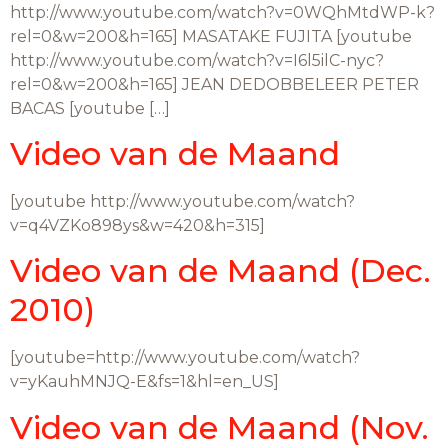
http://www.youtube.com/watch?v=0WQhMtdWP-k?
rel=0&w=200&h=165] MASATAKE FUJITA [youtube
http://www.youtube.com/watch?v=I6l5ilC-nyc?
rel=0&w=200&h=165] JEAN DEDOBBELEER PETER
BACAS [youtube […]
Video van de Maand
[youtube http://www.youtube.com/watch?
v=q4VZKo898ys&w=420&h=315]
Video van de Maand (Dec.
2010)
[youtube=http://www.youtube.com/watch?
v=yKauhMNJQ-E&fs=1&hl=en_US]
Video van de Maand (Nov.