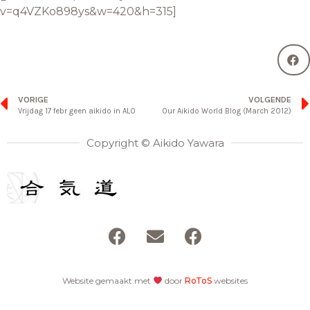
v=q4VZKo898ys&w=420&h=315]
VORIGE
VOLGENDE
Our Aikido World Blog (March 2012)
Copyright © Aikido Yawara
Website gemaakt met
door
RoToS
websites